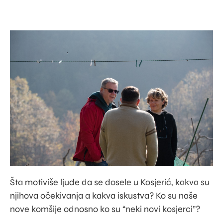
Šta motiviše ljude da se dosele u Kosjerić, kakva su
njihova očekivanja a kakva iskustva? Ko su naše
nove komšije odnosno ko su “neki novi kosjerci”?