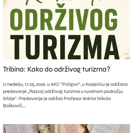
Tribina: Kako do održivog turizma?
U nedelju, 17.05.2026. u AKC “Poligon”, u Kosjeriću je održano
predavanje „Razvoj održivog turizma u ruralnom području
Srbije“. Predavanje je održao Profesor doktor Nikola
Boškovič,…