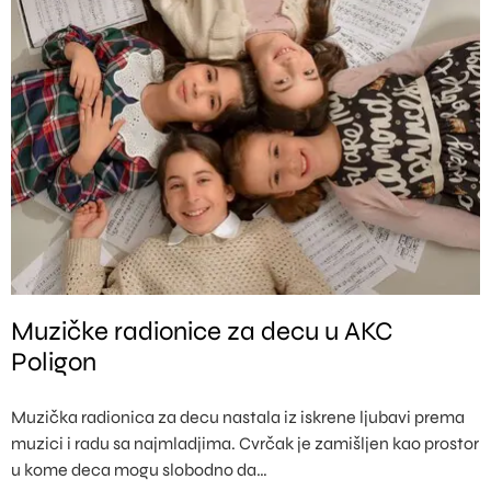
Muzičke radionice za decu u AKC
Poligon
Muzička radionica za decu nastala iz iskrene ljubavi prema
muzici i radu sa najmladjima. Cvrčak je zamišljen kao prostor
u kome deca mogu slobodno da…